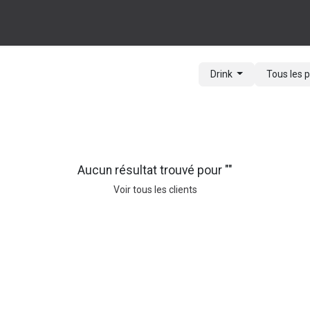
ques
Nos revendeurs
Cocktails & Recettes
À propos
Drink
Tous les 
Aucun résultat trouvé pour "
"
Voir tous les clients